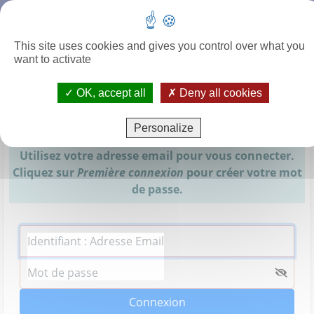
This site uses cookies and gives you control over what you
want to activate
✓ OK, accept all
✗ Deny all cookies
Assistant(e) maternel(le)
Personalize
Utilisez votre adresse email pour vous connecter.
Cliquez sur
Première connexion
pour créer votre mot
de passe.
Adresse Email
Mot de passe
Connexion